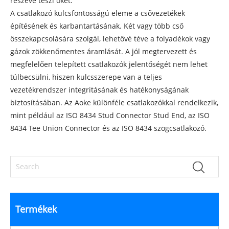
részévé teszi őket.
A csatlakozó kulcsfontosságú eleme a csővezetékek
építésének és karbantartásának. Két vagy több cső
összekapcsolására szolgál, lehetővé téve a folyadékok vagy
gázok zökkenőmentes áramlását. A jól megtervezett és
megfelelően telepített csatlakozók jelentőségét nem lehet
túlbecsülni, hiszen kulcsszerepe van a teljes
vezetékrendszer integritásának és hatékonyságának
biztosításában. Az Aoke különféle csatlakozókkal rendelkezik,
mint például az ISO 8434 Stud Connector Stud End, az ISO
8434 Tee Union Connector és az ISO 8434 szögcsatlakozó.
Termékek