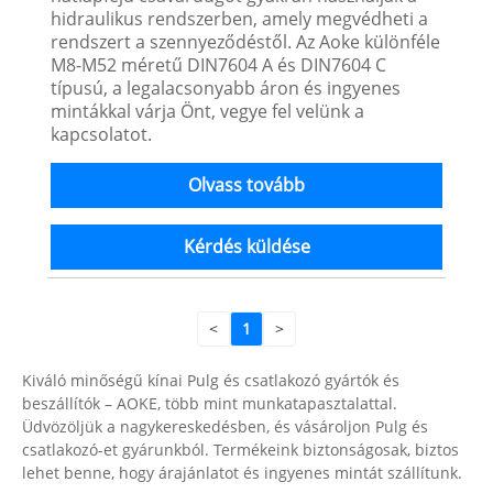
hidraulikus rendszerben, amely megvédheti a
rendszert a szennyeződéstől. Az Aoke különféle
M8-M52 méretű DIN7604 A és DIN7604 C
típusú, a legalacsonyabb áron és ingyenes
mintákkal várja Önt, vegye fel velünk a
kapcsolatot.
Olvass tovább
Kérdés küldése
<
1
>
Kiváló minőségű kínai Pulg és csatlakozó gyártók és
beszállítók – AOKE, több mint munkatapasztalattal.
Üdvözöljük a nagykereskedésben, és vásároljon Pulg és
csatlakozó-et gyárunkból. Termékeink biztonságosak, biztos
lehet benne, hogy árajánlatot és ingyenes mintát szállítunk.