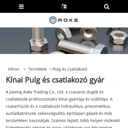
Itthon
>
Termékek
> Pulg és csatlakozó
Kínai Pulg és csatlakozó gyár
A Jiaxing Aoke Trading Co., Ltd. a csavaros dugók és
csatlakozók professzionális kínai gyártója és szállítója. A
csavarhúzót és a csatlakozót hidraulikus, pneumatikus,
autóalkatrészek, sebességváltó, építőipari gépek és más
területeken használják. Számos fejlett, több helyen működő
hidegfejezési géppel és piros ütőgéppel van felszerelve