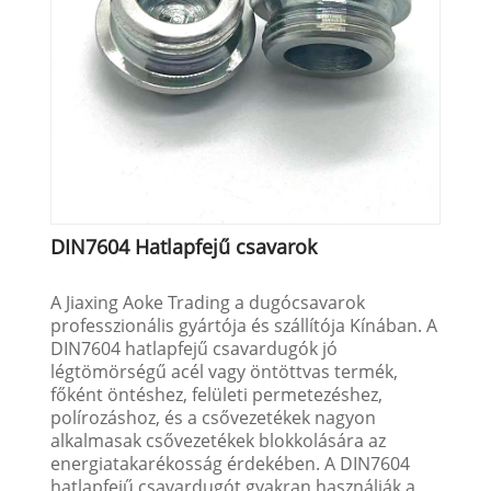
DIN7604 Hatlapfejű csavarok
A Jiaxing Aoke Trading a dugócsavarok
professzionális gyártója és szállítója Kínában. A
DIN7604 hatlapfejű csavardugók jó
légtömörségű acél vagy öntöttvas termék,
főként öntéshez, felületi permetezéshez,
polírozáshoz, és a csővezetékek nagyon
alkalmasak csővezetékek blokkolására az
energiatakarékosság érdekében. A DIN7604
hatlapfejű csavardugót gyakran használják a