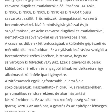
csavaros dugók és csatlakozók előállításához. Az Aoke
DIN906, DIN908, DIN909, DIN910 és DIN7604 típusú
csavarokat szállít. Erős műszaki támogatással, korszerű
berendezésekkel, kiváló minőségirányítással és jó
szolgáltatással, az Aoke csavaros dugóival és csatlakozóival,
nemzetközi szabványokkal és versenyképes áron.
A csavaros dübelek létfontosságúak a különféle gépészeti és
mérnöki alkalmazásokban. Ez a nyílások lezárására szolgált a
berendezések széles körében, biztosítva, hogy ne
szivárogjon ki folyadék vagy gáz. Ezek a csavaros dübelek
különböző méretben és anyagból állnak rendelkezésre, így
alkalmasak különféle ipari igényekre.
A zárócsavarok egyik legfontosabb jellemzője a
sokoldalúságuk. Használhatók hidraulikus rendszerekben,
pneumatikus rendszerekben, de akár háztartási
készülékekben is. Ez az alkalmazkodóképesség számos
iparág, köztük az autóipar, a gyártás és az építőipar lényeges