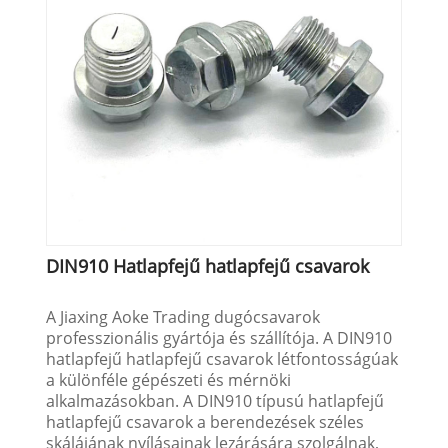
DIN910 Hatlapfejű hatlapfejű csavarok
A Jiaxing Aoke Trading dugócsavarok
professzionális gyártója és szállítója. A DIN910
hatlapfejű hatlapfejű csavarok létfontosságúak
a különféle gépészeti és mérnöki
alkalmazásokban. A DIN910 típusú hatlapfejű
hatlapfejű csavarok a berendezések széles
skálájának nyílásainak lezárására szolgálnak,