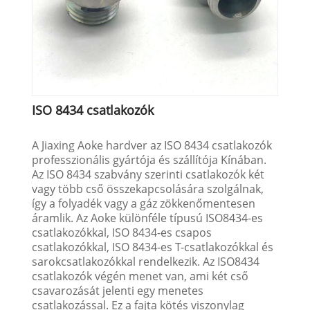
ISO 8434 csatlakozók
A Jiaxing Aoke hardver az ISO 8434 csatlakozók
professzionális gyártója és szállítója Kínában.
Az ISO 8434 szabvány szerinti csatlakozók két
vagy több cső összekapcsolására szolgálnak,
így a folyadék vagy a gáz zökkenőmentesen
áramlik. Az Aoke különféle típusú ISO8434-es
csatlakozókkal, ISO 8434-es csapos
csatlakozókkal, ISO 8434-es T-csatlakozókkal és
sarokcsatlakozókkal rendelkezik. Az ISO8434
csatlakozók végén menet van, ami két cső
csavarozását jelenti egy menetes
csatlakozással. Ez a fajta kötés viszonylag