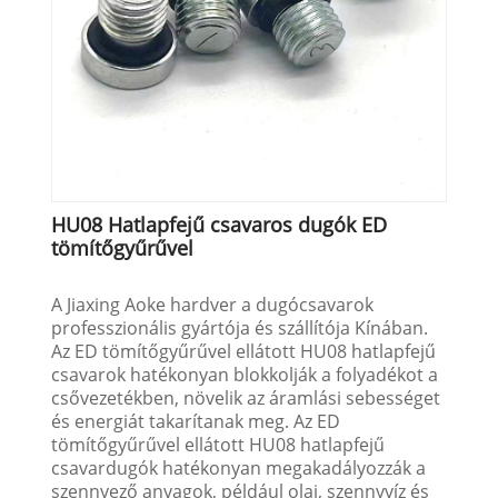
HU08 Hatlapfejű csavaros dugók ED
tömítőgyűrűvel
A Jiaxing Aoke hardver a dugócsavarok
professzionális gyártója és szállítója Kínában.
Az ED tömítőgyűrűvel ellátott HU08 hatlapfejű
csavarok hatékonyan blokkolják a folyadékot a
csővezetékben, növelik az áramlási sebességet
és energiát takarítanak meg. Az ED
tömítőgyűrűvel ellátott HU08 hatlapfejű
csavardugók hatékonyan megakadályozzák a
szennyező anyagok, például olaj, szennyvíz és