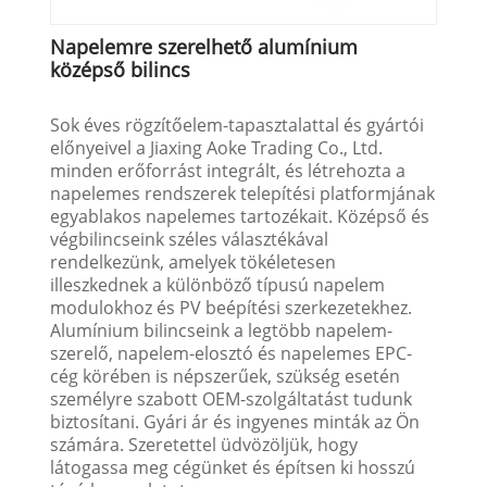
Napelemre szerelhető alumínium
középső bilincs
Sok éves rögzítőelem-tapasztalattal és gyártói
előnyeivel a Jiaxing Aoke Trading Co., Ltd.
minden erőforrást integrált, és létrehozta a
napelemes rendszerek telepítési platformjának
egyablakos napelemes tartozékait. Középső és
végbilincseink széles választékával
rendelkezünk, amelyek tökéletesen
illeszkednek a különböző típusú napelem
modulokhoz és PV beépítési szerkezetekhez.
Alumínium bilincseink a legtöbb napelem-
szerelő, napelem-elosztó és napelemes EPC-
cég körében is népszerűek, szükség esetén
személyre szabott OEM-szolgáltatást tudunk
biztosítani. Gyári ár és ingyenes minták az Ön
számára. Szeretettel üdvözöljük, hogy
látogassa meg cégünket és építsen ki hosszú