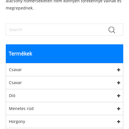
alacsony hőmérsékleten nem könnyen törékennyé válnak és
megrepednek.
Termékek
Csavar
Csavar
Dió
Menetes rúd
Horgony