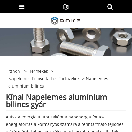
Itthon
>
Termékek
>
Napelemes Fotovoltaikus Tartozékok
> Napelemes
alumínium bilincs
Kínai Napelemes alumínium
bilincs gyár
A tiszta energia új típusaként a napenergia fontos
energiaforrás a kormányok számára a fenntartható fejlődés
elérése érdekében, és széles piaci térrel rendelkezik. Sok