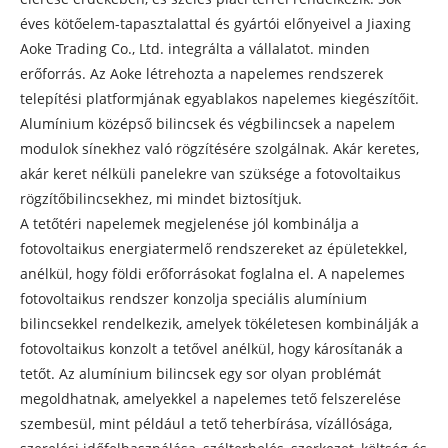
éves kötőelem-tapasztalattal és gyártói előnyeivel a Jiaxing
Aoke Trading Co., Ltd. integrálta a vállalatot. minden
erőforrás. Az Aoke létrehozta a napelemes rendszerek
telepítési platformjának egyablakos napelemes kiegészítőit.
Alumínium középső bilincsek és végbilincsek a napelem
modulok sínekhez való rögzítésére szolgálnak. Akár keretes,
akár keret nélküli panelekre van szüksége a fotovoltaikus
rögzítőbilincsekhez, mi mindet biztosítjuk.
A tetőtéri napelemek megjelenése jól kombinálja a
fotovoltaikus energiatermelő rendszereket az épületekkel,
anélkül, hogy földi erőforrásokat foglalna el. A napelemes
fotovoltaikus rendszer konzolja speciális alumínium
bilincsekkel rendelkezik, amelyek tökéletesen kombinálják a
fotovoltaikus konzolt a tetővel anélkül, hogy károsítanák a
tetőt. Az alumínium bilincsek egy sor olyan problémát
megoldhatnak, amelyekkel a napelemes tető felszerelése
szembesül, mint például a tető teherbírása, vízállósága,