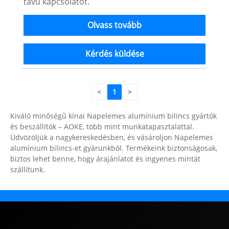
távú kapcsolatot.
Olvass tovább
Kérdés küldése
<
1
>
Kiváló minőségű kínai Napelemes alumínium bilincs gyártók
és beszállítók – AOKE, több mint munkatapasztalattal.
Üdvözöljük a nagykereskedésben, és vásároljon Napelemes
alumínium bilincs-et gyárunkból. Termékeink biztonságosak,
biztos lehet benne, hogy árajánlatot és ingyenes mintát
szállítunk.