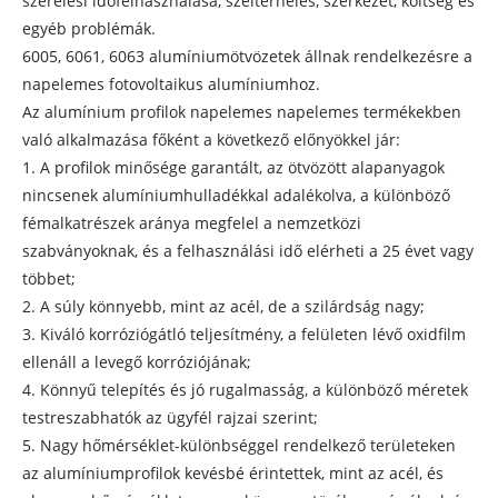
szerelési időfelhasználása, szélterhelés, szerkezet, költség és
egyéb problémák.
6005, 6061, 6063 alumíniumötvözetek állnak rendelkezésre a
napelemes fotovoltaikus alumíniumhoz.
Az alumínium profilok napelemes napelemes termékekben
való alkalmazása főként a következő előnyökkel jár:
1. A profilok minősége garantált, az ötvözött alapanyagok
nincsenek alumíniumhulladékkal adalékolva, a különböző
fémalkatrészek aránya megfelel a nemzetközi
szabványoknak, és a felhasználási idő elérheti a 25 évet vagy
többet;
2. A súly könnyebb, mint az acél, de a szilárdság nagy;
3. Kiváló korróziógátló teljesítmény, a felületen lévő oxidfilm
ellenáll a levegő korróziójának;
4. Könnyű telepítés és jó rugalmasság, a különböző méretek
testreszabhatók az ügyfél rajzai szerint;
5. Nagy hőmérséklet-különbséggel rendelkező területeken
az alumíniumprofilok kevésbé érintettek, mint az acél, és