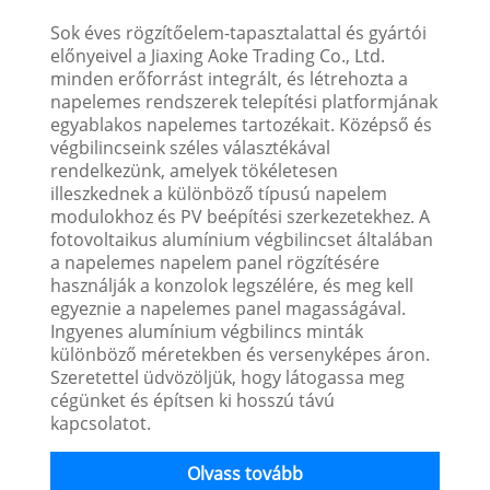
Sok éves rögzítőelem-tapasztalattal és gyártói
előnyeivel a Jiaxing Aoke Trading Co., Ltd.
minden erőforrást integrált, és létrehozta a
napelemes rendszerek telepítési platformjának
egyablakos napelemes tartozékait. Középső és
végbilincseink széles választékával
rendelkezünk, amelyek tökéletesen
illeszkednek a különböző típusú napelem
modulokhoz és PV beépítési szerkezetekhez. A
fotovoltaikus alumínium végbilincset általában
a napelemes napelem panel rögzítésére
használják a konzolok legszélére, és meg kell
egyeznie a napelemes panel magasságával.
Ingyenes alumínium végbilincs minták
különböző méretekben és versenyképes áron.
Szeretettel üdvözöljük, hogy látogassa meg
cégünket és építsen ki hosszú távú
kapcsolatot.
Olvass tovább