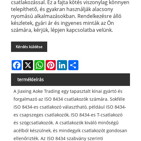
csatlakozással. Ez a fajta kötés viszonylag könnyen
telepíthető, és gyakran használják alacsony
nyomású alkalmazásokban. Rendelkezésre álló
készletek, gyári ár és ingyenes minták az Ön
számára, kérjük, lépjen kapcsolatba velünk.
Kérdés küldése
Facebook
X
WhatsApp
Pinterest
LinkedIn
Share
termékleírás
A Jiaxing Aoke Trading egy tapasztalt kínai gyártó és
forgalmazó az ISO 8434 csatlakozók számára. Sokféle
ISO 8434-es csatlakozó választható, például ISO 8434-
es csapszeges csatlakozók, ISO 8434-es T-csatlakozó
és szögcsatlakozók. A csatlakozók kiváló minőségű
acélból készülnek, és mindegyik csatlakozót gondosan
ellenőrizték. Az ISO 8434 szabvány szerinti