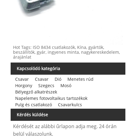
Hot Tags: ISO 8434 csatlakozók, Kína, gyártók,
beszállítók, gyár, ingyenes minta, nagykereskedelem,
árajánlat
Kapcsolódó kategória
Csavar
Csavar
Dió
Menetes rúd
Horgony
Szegecs
Mosó
Bélyegző alkatrészek
Napelemes fotovoltaikus tartozékok
Pulg és csatlakozó
Csavarkulcs
Kérdés küldése
Kérdését az alábbi űrlapon adja meg. 24 órán
belül válaszolunk.