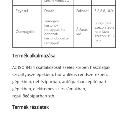
cink-nikkelezett
Egyesül
Darab
Fokozat
5.8,8.8,10.9
Tömeges
Forgalmas
kartonok
szezon: 20-30
raklappal, kis
Átfutási
Csomagolás
nap, laza
dobozok
idő
szezon: 10-20
kartondobozban
nap
raklappal
Termék alkalmazása
Az ISO 8434 csatlakozókat széles körben használják
szivattyúszelepekben, hidraulikus rendszerekben,
gépekben, nehéziparban, autóiparban, építőipari
gépekben, elektromos szerszámokban,
repülőgépiparban stb.
Termék részletek