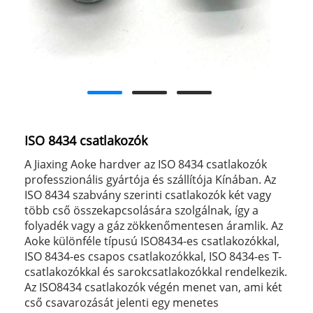
ISO 8434 csatlakozók
A Jiaxing Aoke hardver az ISO 8434 csatlakozók
professzionális gyártója és szállítója Kínában. Az
ISO 8434 szabvány szerinti csatlakozók két vagy
több cső összekapcsolására szolgálnak, így a
folyadék vagy a gáz zökkenőmentesen áramlik. Az
Aoke különféle típusú ISO8434-es csatlakozókkal,
ISO 8434-es csapos csatlakozókkal, ISO 8434-es T-
csatlakozókkal és sarokcsatlakozókkal rendelkezik.
Az ISO8434 csatlakozók végén menet van, ami két
cső csavarozását jelenti egy menetes