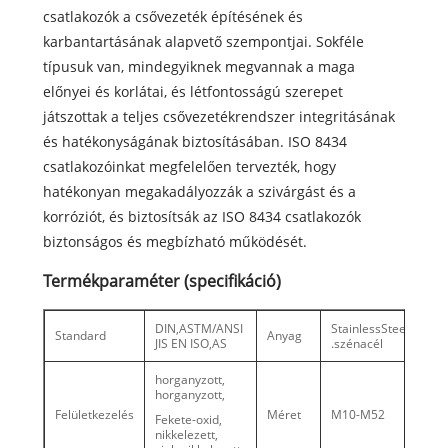
csatlakozók a csővezeték építésének és
karbantartásának alapvető szempontjai. Sokféle
típusuk van, mindegyiknek megvannak a maga
előnyei és korlátai, és létfontosságú szerepet
játszottak a teljes csővezetékrendszer integritásának
és hatékonyságának biztosításában. ISO 8434
csatlakozóinkat megfelelően tervezték, hogy
hatékonyan megakadályozzák a szivárgást és a
korróziót, és biztosítsák az ISO 8434 csatlakozók
biztonságos és megbízható működését.
Termékparaméter (specifikáció)
DIN,ASTM/ANSI
StainlessSteel
Standard
Anyag
JIS EN ISO,AS
.szénacél
horganyzott,
horganyzott,
Felületkezelés
Méret
M10-M52
Fekete-oxid,
nikkelezett,