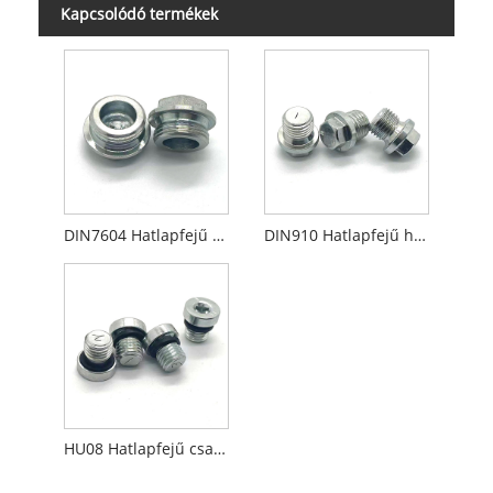
Kapcsolódó termékek
DIN7604 Hatlapfejű csavarok
DIN910 Hatlapfejű hatlapfejű csavarok
HU08 Hatlapfejű csavaros dugók ED tömítőgyűrűvel