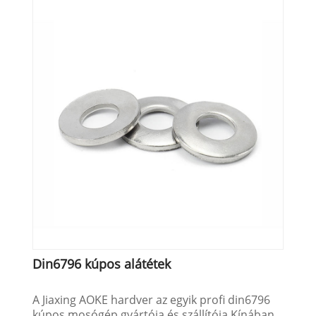
Din6796 kúpos alátétek
A Jiaxing AOKE hardver az egyik profi din6796
kúpos mosógép gyártója és szállítója Kínában.