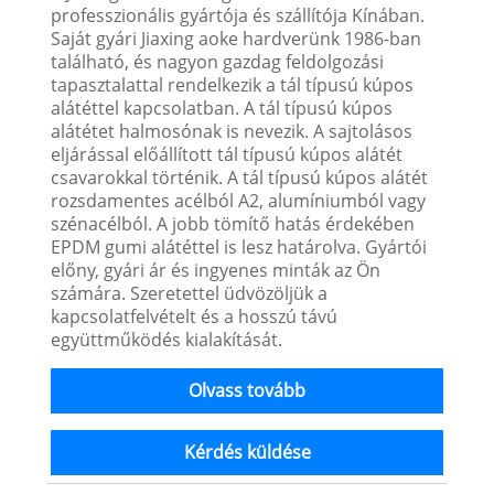
professzionális gyártója és szállítója Kínában.
Saját gyári Jiaxing aoke hardverünk 1986-ban
található, és nagyon gazdag feldolgozási
tapasztalattal rendelkezik a tál típusú kúpos
alátéttel kapcsolatban. A tál típusú kúpos
alátétet halmosónak is nevezik. A sajtolásos
eljárással előállított tál típusú kúpos alátét
csavarokkal történik. A tál típusú kúpos alátét
rozsdamentes acélból A2, alumíniumból vagy
szénacélból. A jobb tömítő hatás érdekében
EPDM gumi alátéttel is lesz határolva. Gyártói
előny, gyári ár és ingyenes minták az Ön
számára. Szeretettel üdvözöljük a
kapcsolatfelvételt és a hosszú távú
együttműködés kialakítását.
Olvass tovább
Kérdés küldése