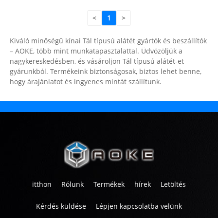
<
1
>
Kiváló minőségű kínai Tál típusú alátét gyártók és beszállítók
– AOKE, több mint munkatapasztalattal. Üdvözöljük a
nagykereskedésben, és vásároljon Tál típusú alátét-et
gyárunkból. Termékeink biztonságosak, biztos lehet benne,
hogy árajánlatot és ingyenes mintát szállítunk.
itthon
Rólunk
Termékek
hírek
Letöltés
Kérdés küldése
Lépjen kapcsolatba velünk