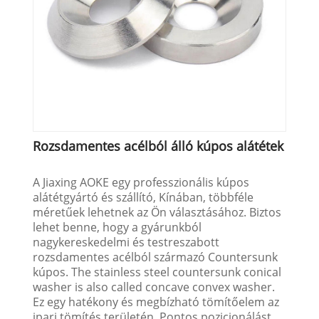
Rozsdamentes acélból álló kúpos alátétek
A Jiaxing AOKE egy professzionális kúpos
alátétgyártó és szállító, Kínában, többféle
méretűek lehetnek az Ön választásához. Biztos
lehet benne, hogy a gyárunkból
nagykereskedelmi és testreszabott
rozsdamentes acélból származó Countersunk
kúpos. The stainless steel countersunk conical
washer is also called concave convex washer.
Ez egy hatékony és megbízható tömítőelem az
ipari tömítés területén. Pontos pozicionálást