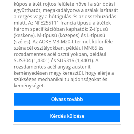
kúpos alátét rojtos felülete növeli a súrlódási
együtthatót, megakadályozva a szálak lazítását
a rezgés vagy a hőtágulás és az összehúzódás
miatt. Az NFE255111 francia típusú alátétek
három specifikációban kaphatók: Z-típusú
(keskeny), M-típusú (közepes) és L-típusú
(széles). Az AOKE M3-M20-t termel, különféle
szénacél osztályokban, például MN65 és
rozsdamentes acél osztályokban, például
SUS304 (1,4301) és SUS316 (1,4401). A
rozsdamentes acél anyag austenit
keményedésen megy keresztül, hogy elérje a
szükséges mechanikai tulajdonságokat és
keménységet.
Olvass tovább
Kérdés küldése