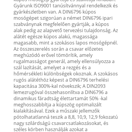
Gyárunk ISO9001 tanúsítvánnyal rendelkezik és
gyárkészletben van. A DIN6796 kúpos
mosógépet szigorúan a német DIN6796 ipari
szabványnak megfelelően gyártják, a kúpos
alak pedig az alapvető tervezési tulajdonság. Az
alátét egésze kúpos alakú, magassága
magasabb, mint a szokásos lapos mosógépnél.
Az összeszerelés során a csavar előzetes
meghúzódó erővel tömörítik, amely
rugalmasságot generál, amely ellensúlyozza a
szál lazítását, amelyet a rezgés és a
hőmérsékleti különbségek okoznak. A szokásos
rugós alátéthöz képest a DIN6796 terhelési
kapacitása 300%-kal növekszik; A DIN2093
lemezrugóval összehasonlítva a DIN6796 a
dinamikus fáradtság élettartamát 50% -kal
meghosszabbítja a kúpszög optimalizált
kialakításával. Ezek a műszaki jellemzők
pótolhatatlanná teszik a 8,8, 10,9, 12,9 fokozatú
nagy szilárdságú csavarcsatlakozásokat, és
széles körben használják azokat a