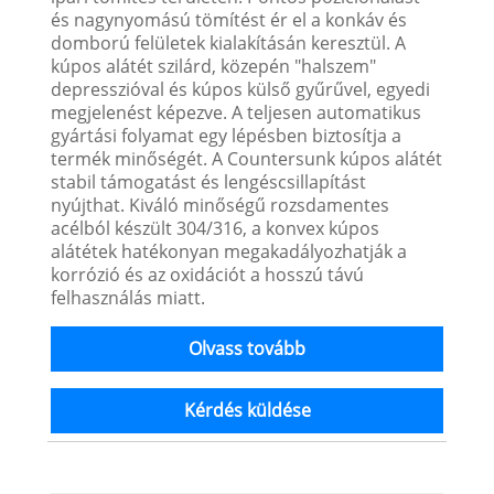
és nagynyomású tömítést ér el a konkáv és
domború felületek kialakításán keresztül. A
kúpos alátét szilárd, közepén "halszem"
depresszióval és kúpos külső gyűrűvel, egyedi
megjelenést képezve. A teljesen automatikus
gyártási folyamat egy lépésben biztosítja a
termék minőségét. A Countersunk kúpos alátét
stabil támogatást és lengéscsillapítást
nyújthat. Kiváló minőségű rozsdamentes
acélból készült 304/316, a konvex kúpos
alátétek hatékonyan megakadályozhatják a
korrózió és az oxidációt a hosszú távú
felhasználás miatt.
Olvass tovább
Kérdés küldése