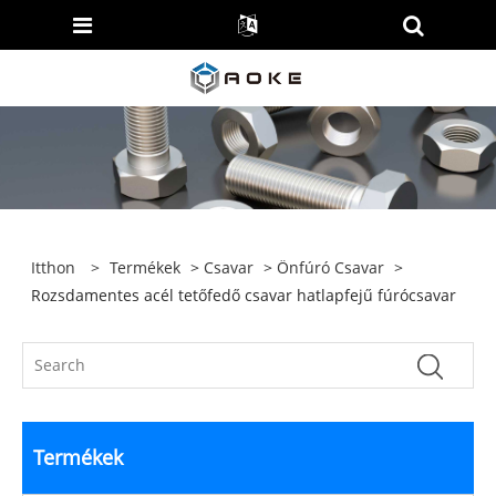
Itthon
>
Termékek
>
Csavar
>
Önfúró Csavar
>
Rozsdamentes acél tetőfedő csavar hatlapfejű fúrócsavar
Termékek