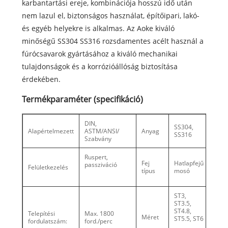
karbantartási ereje, kombinációja hosszú idő után
nem lazul el, biztonságos használat, építőipari, lakó-
és egyéb helyekre is alkalmas. Az Aoke kiváló
minőségű SS304 SS316 rozsdamentes acélt használ a
fúrócsavarok gyártásához a kiváló mechanikai
tulajdonságok és a korrózióállóság biztosítása
érdekében.
Termékparaméter (specifikáció)
DIN,
SS304,
Alapértelmezett
ASTM/ANSI/
Anyag
SS316
Szabvány
Ruspert,
Fej
Hatlapfejű
passziváció
Felületkezelés
típus
mosó
ST3,
ST3.5,
ST4.8,
Telepítési
Max. 1800
Méret
ST5.5, ST6
fordulatszám:
ford./perc