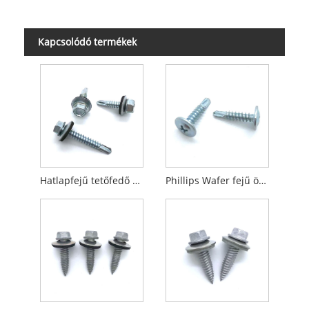
Kapcsolódó termékek
Hatlapfejű tetőfedő csavar Önfúró csavar
Phillips Wafer fejű önfúró csavarok