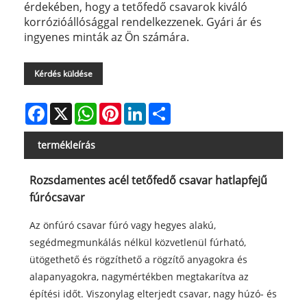
érdekében, hogy a tetőfedő csavarok kiváló
korrózióállósággal rendelkezzenek. Gyári ár és
ingyenes minták az Ön számára.
Kérdés küldése
Facebook
X
WhatsApp
Pinterest
LinkedIn
Share
termékleírás
Rozsdamentes acél tetőfedő csavar hatlapfejű
fúrócsavar
Az önfúró csavar fúró vagy hegyes alakú,
segédmegmunkálás nélkül közvetlenül fúrható,
ütögethető és rögzíthető a rögzítő anyagokra és
alapanyagokra, nagymértékben megtakarítva az
építési időt. Viszonylag elterjedt csavar, nagy húzó- és