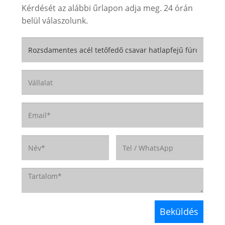
Kérdését az alábbi űrlapon adja meg. 24 órán
belül válaszolunk.