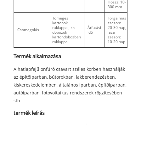
Hossz: 10-
300 mm
Tömeges
Forgalmas
kartonok
szezon:
raklappal, kis
Átfutási
20-30 nap,
Csomagolás
dobozok
idő
laza
kartondobozban
szezon:
raklappal
10-20 nap
Termék alkalmazása
A hatlapfejű önfúró csavart széles körben használják
az építőiparban, bútorokban, lakberendezésben,
kiskereskedelemben, általános iparban, építőiparban,
autóiparban, fotovoltaikus rendszerek rögzítésében
stb.
termék leírás