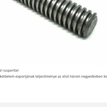
l rusperttel
ína kötőelem-exportjának teljesítménye az első három negyedévben ki