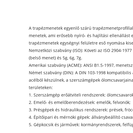
A trapézmenetek egyenlő szárú trapézmenetprofilla
menetek, ami erősebb nyíró- és hajlítási ellenállás
trapézmenetek egységnyi felületre eső nyomása kise
Nemzetközi szabvány (ISO): Követi az ISO 2904-1977 
(belső menet) és 5g, 6g, 7g.
Amerikai szabvány (ACME): ANSI B1.5-1997, menetsz
Német szabvány (DIN): A DIN 103-1998 kompatibilis 
acélból készülnek, a szerszámgépek ólomcsavarjaina
területeken:
1. Szerszámgép erőátviteli rendszerek: ólomcsavaro
2. Emelő- és emelőberendezések: emelők, felvonók;
3. Présgépek és hidraulikus rendszerek: prések, frö
4. Építőipari és mérnöki gépek: állványbeállító csav
5. Gépkocsik és járművek: kormányrendszerek, felfü