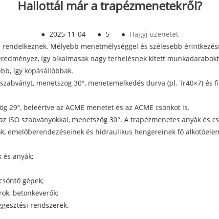
Hallottál már a trapézmenetekről?
●
2025-11-04
●
5
●
Hagyj üzenetet
l rendelkeznek. Mélyebb menetmélységgel és szélesebb érintkezési
t eredményez, így alkalmasak nagy terhelésnek kitett munkadarabokh
bb, így kopásállóbbak.
szabványt, menetszög 30°, menetemelkedés durva (pl. Tr40×7) és fi
ög 29°, beleértve az ACME menetet és az ACME csonkot is.
az ISO szabványokkal, menetszög 30°. A trapézmenetes anyák és cs
k, emelőberendezéseinek és hidraulikus hengereinek fő alkotóelem
k és anyák;
ccsöntő gépek;
arok, betonkeverők;
ggesztési rendszerek.