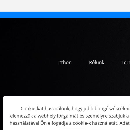
itthon
Rólunk
Ter
Cookie-kat használunk, hogy jobb böngészési élmé
elemezzük a webhely forgalmát és személyre szabjuk a t
Copyright © 2022 JI
használatával Ön elfogadja a cookie-k használatát.
Adat