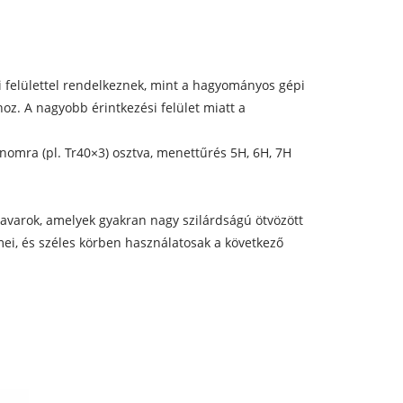
 felülettel rendelkeznek, mint a hagyományos gépi
oz. A nagyobb érintkezési felület miatt a
nomra (pl. Tr40×3) osztva, menettűrés 5H, 6H, 7H
avarok, amelyek gyakran nagy szilárdságú ötvözött
ei, és széles körben használatosak a következő