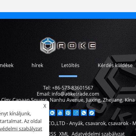
mékek
hírek
Letöltés
Kérdés küldése
Tel:
+86-573-83601567
Email:
info@aoketrade.com
Cím:
Canaan Square, Nanhu Avenue, Jiaxing, Zhejiang, Kína
X
nyt kínáljunk,
artalmat. Az oldal
AXING AOKE TRADING CO.,LTD - Anyák, csavarok, csavarok - M
védelmi szabályzat
Links
Sitemap
RSS
XML
Adatvédelmi szabályzat