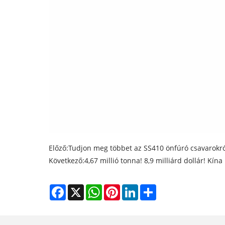
Előző:
Tudjon meg többet az SS410 önfúró csavarokró
Következő:
4,67 millió tonna! 8,9 milliárd dollár! K
Facebook
X
WhatsApp
Pinterest
LinkedIn
Share