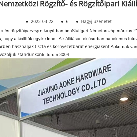
Nemzetközi Rögzítő- és Rögzítőipari Kiállí
●
2023-03-22
●
6
●
Hagyj üzenetet
dni
végre kinyílt
és rögzítőipar
ban ben
Stuttgart Németország március 2
, hogy a kiállítók egyike lehet. A kiállításon elsősorban napelemes foto
örben használják tiszta és környezetbarát energiaként.
Aoke-nak va
dvözöljük standunkon
5. terem 3004.