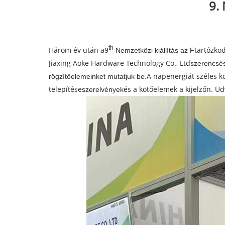
9. 
th
Három év után a
tartózko
9
Nemzetközi kiállítás az F
Jiaxing Aoke Hardware Technology Co., Ltd
szerencsés
A napenergiát széles k
rögzítőelemeinket mutatjuk be.
telepítése
és a kötőelemek a kijelzőn. Ü
szerelvények