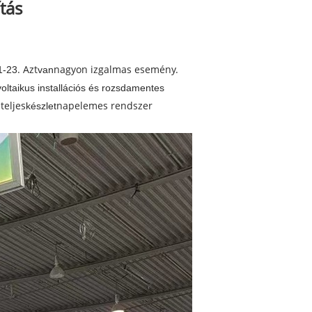
tás
. Azt
nagyon izgalmas esemény.
1-23
van
voltaikus installációs és rozsdamentes
teljes
napelemes rendszer
n
készlet