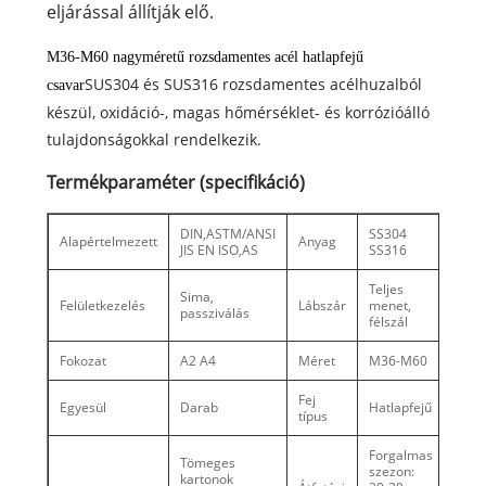
eljárással állítják elő.
M36-M60 nagyméretű rozsdamentes acél hatlapfejű
SUS304 és SUS316 rozsdamentes acélhuzalból
csavar
készül, oxidáció-, magas hőmérséklet- és korrózióálló
tulajdonságokkal rendelkezik.
Termékparaméter (specifikáció)
DIN,ASTM/ANSI
SS304
Alapértelmezett
Anyag
JIS EN ISO,AS
SS316
Teljes
Sima,
Felületkezelés
Lábszár
menet,
passziválás
félszál
Fokozat
A2 A4
Méret
M36-M60
Fej
Egyesül
Darab
Hatlapfejű
típus
Forgalmas
Tömeges
szezon:
kartonok