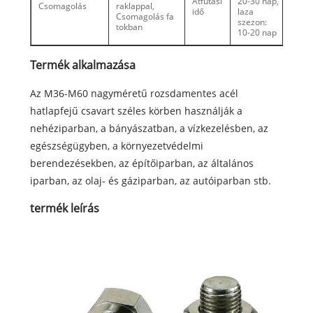
Átfutási
20-30 nap,
Csomagolás
raklappal,
idő
laza
Csomagolás fa
szezon:
tokban
10-20 nap
Termék alkalmazása
Az M36-M60 nagyméretű rozsdamentes acél
hatlapfejű csavart széles körben használják a
nehéziparban, a bányászatban, a vízkezelésben, az
egészségügyben, a környezetvédelmi
berendezésekben, az építőiparban, az általános
iparban, az olaj- és gáziparban, az autóiparban stb.
termék leírás