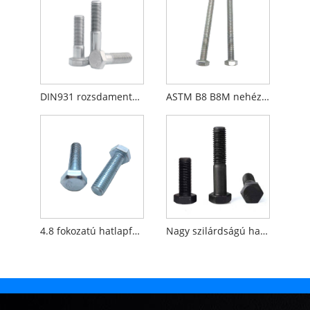
DIN931 rozsdamentes acél hatlapfejű csavar félmenet
ASTM B8 B8M nehéz hatlapfejű csavar, 1. osztály, 2. osztály
4.8 fokozatú hatlapfejű csavar horganyzott
Nagy szilárdságú hatlapfejű csavar