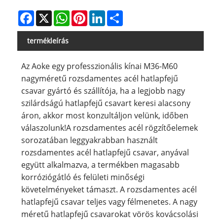
Facebook
X
WhatsApp
Pinterest
LinkedIn
Share
termékleírás
Az Aoke egy professzionális kínai M36-M60
nagyméretű rozsdamentes acél hatlapfejű
csavar gyártó és szállítója, ha a legjobb nagy
szilárdságú hatlapfejű csavart keresi alacsony
áron, akkor most konzultáljon velünk, időben
válaszolunk!
A rozsdamentes acél rögzítőelemek
sorozatában leggyakrabban használt
rozsdamentes acél hatlapfejű csavar, anyával
együtt alkalmazva, a termékben magasabb
korróziógátló és felületi minőségi
követelményeket támaszt. A rozsdamentes acél
hatlapfejű csavar teljes vagy félmenetes. A nagy
méretű hatlapfejű csavarokat vörös kovácsolási