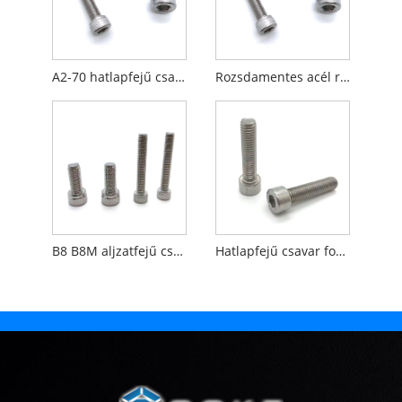
A2-70 hatlapfejű csavar
Rozsdamentes acél recézett kupakfejű hatlapfejű csavar
B8 B8M aljzatfejű csavarok
Hatlapfejű csavar fogazattal