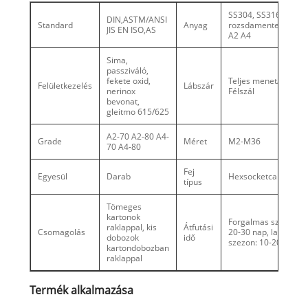
SS304, SS316,
DIN,ASTM/ANSI
Standard
Anyag
rozsdamentes acél
JIS EN ISO,AS
A2 A4
Sima,
passziváló,
fekete oxid,
Teljes menet/
Felületkezelés
Lábszár
nerinox
Félszál
bevonat,
gleitmo 615/625
A2-70 A2-80 A4-
Grade
Méret
M2-M36
70 A4-80
Fej
Egyesül
Darab
Hexsocketcaphead
típus
Tömeges
kartonok
Forgalmas szezon:
raklappal, kis
Átfutási
Csomagolás
20-30 nap, laza
dobozok
idő
szezon: 10-20 nap
kartondobozban
raklappal
Termék alkalmazása