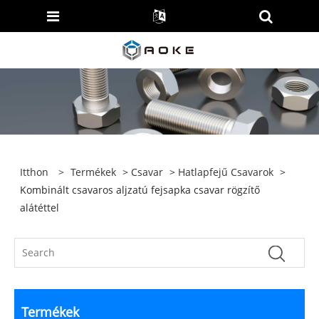
Itthon
>
Termékek
>
Csavar
>
Hatlapfejű Csavarok
>
Kombinált csavaros aljzatú fejsapka csavar rögzítő
alátéttel
Termékek