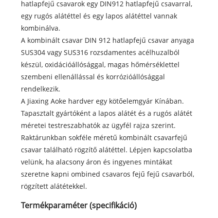
hatlapfejű csavarok egy DIN912 hatlapfejű csavarral,
egy rugós alátéttel és egy lapos alátéttel vannak
kombinálva.
A kombinált csavar DIN 912 hatlapfejű csavar anyaga
SUS304 vagy SUS316 rozsdamentes acélhuzalból
készül, oxidációállósággal, magas hőmérséklettel
szembeni ellenállással és korrózióállósággal
rendelkezik.
A Jiaxing Aoke hardver egy kötőelemgyár Kínában.
Tapasztalt gyártóként a lapos alátét és a rugós alátét
méretei testreszabhatók az ügyfél rajza szerint.
Raktárunkban sokféle méretű kombinált csavarfejű
csavar található rögzítő alátéttel. Lépjen kapcsolatba
velünk, ha alacsony áron és ingyenes mintákat
szeretne kapni ombined csavaros fejű fejű csavarból,
rögzített alátétekkel.
Termékparaméter (specifikáció)