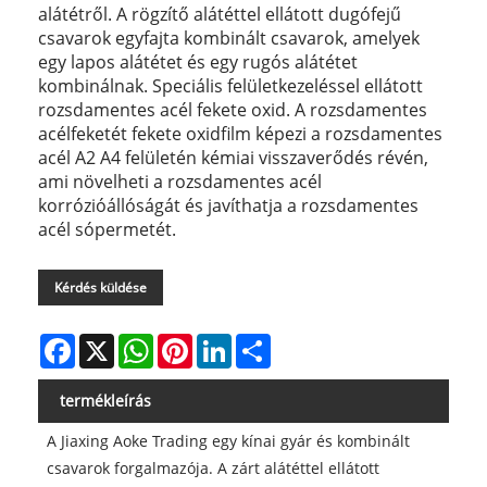
alátétről. A rögzítő alátéttel ellátott dugófejű
csavarok egyfajta kombinált csavarok, amelyek
egy lapos alátétet és egy rugós alátétet
kombinálnak. Speciális felületkezeléssel ellátott
rozsdamentes acél fekete oxid. A rozsdamentes
acélfeketét fekete oxidfilm képezi a rozsdamentes
acél A2 A4 felületén kémiai visszaverődés révén,
ami növelheti a rozsdamentes acél
korrózióállóságát és javíthatja a rozsdamentes
acél sópermetét.
Kérdés küldése
Facebook
X
WhatsApp
Pinterest
LinkedIn
Share
termékleírás
A Jiaxing Aoke Trading egy kínai gyár és kombinált
csavarok forgalmazója. A zárt alátéttel ellátott