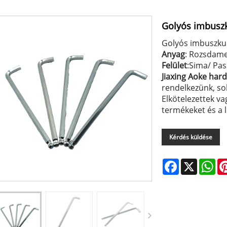
Golyós imbusz
Golyós imbuszku
Anyag
: Rozsdame
Felület
:Sima/ Pas
Jiaxing Aoke har
rendelkezünk, sok
Elkötelezettek v
termékeket és a 
Kérdés küldése
Facebook
X
Wh