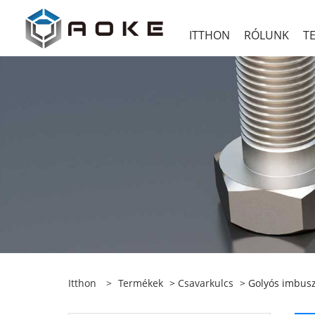
ITTHON
RÓLUNK
T
Itthon
>
Termékek
>
Csavarkulcs
> Golyós imbusz