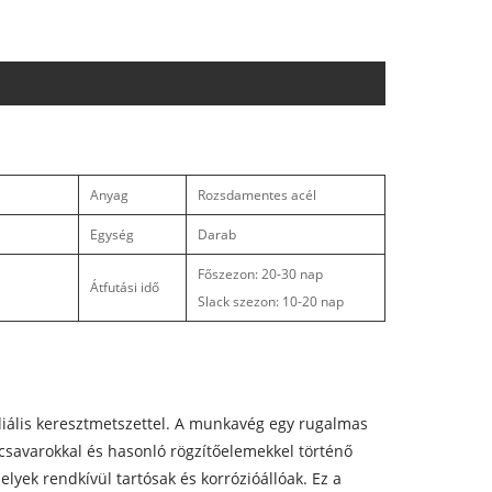
Anyag
Rozsdamentes acél
Egység
Darab
Főszezon: 20-30 nap
Átfutási idő
Slack szezon: 10-20 nap
adiális keresztmetszettel. A munkavég egy rugalmas
 csavarokkal és hasonló rögzítőelemekkel történő
ek rendkívül tartósak és korrózióállóak. Ez a