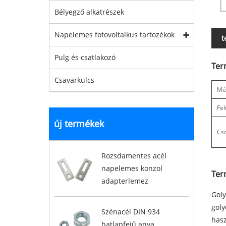
Bélyegző alkatrészek
Napelemes fotovoltaikus tartozékok
t
Pulg és csatlakozó
Ter
Csavarkulcs
Mé
Fel
új termékek
Cs
Rozsdamentes acél
napelemes konzol
Ter
adapterlemez
Goly
goly
Szénacél DIN 934
hasz
hatlapfejű anya