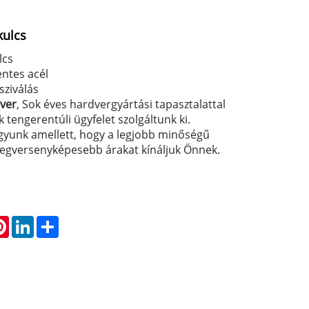
kulcs
lcs
ntes acél
sziválás
dver
, Sok éves hardvergyártási tapasztalattal
 tengerentúli ügyfelet szolgáltunk ki.
agyunk amellett, hogy a legjobb minőségű
legversenyképesebb árakat kínáljuk Önnek.
atsApp
Pinterest
LinkedIn
Share