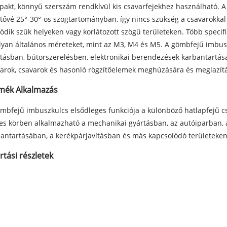
akt, könnyű szerszám rendkívül kis csavarfejekhez használható. 
tővé 25°-30°-os szögtartományban, így nincs szükség a csavarokkal
dik szűk helyeken vagy korlátozott szögű területeken. Több specifi
lyan általános méreteket, mint az M3, M4 és M5. A gömbfejű imbu
tásban, bútorszerelésben, elektronikai berendezések karbantartás
arok, csavarok és hasonló rögzítőelemek meghúzására és meglazít
mék Alkalmazás
mbfejű imbuszkulcs elsődleges funkciója a különböző hatlapfejű c
es körben alkalmazható a mechanikai gyártásban, az autóiparban, 
antartásában, a kerékpárjavításban és más kapcsolódó területeken
rtási részletek