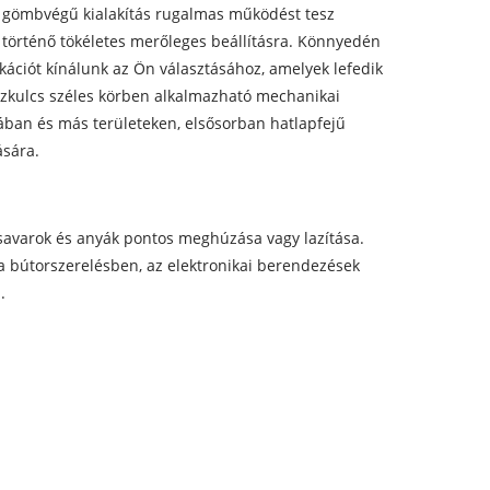
A gömbvégű kialakítás rugalmas működést tesz
 történő tökéletes merőleges beállításra. Könnyedén
kációt kínálunk az Ön választásához, amelyek lefedik
szkulcs széles körben alkalmazható mechanikai
ában és más területeken, elsősorban hatlapfejű
ására.
savarok és anyák pontos meghúzása vagy lazítása.
a bútorszerelésben, az elektronikai berendezések
.