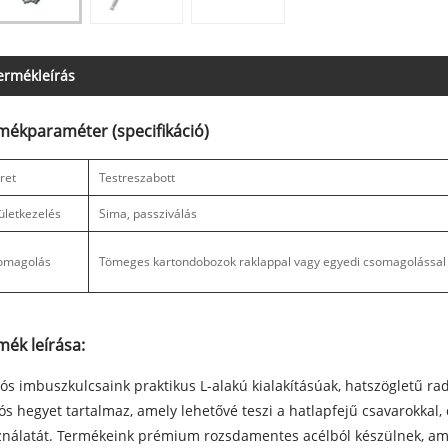
ermékleírás
mékparaméter (specifikáció)
ret
Testreszabott
ületkezelés
Sima, passziválás
omagolás
Tömeges kartondobozok raklappal vagy egyedi csomagolással
mék leírása:
ós imbuszkulcsaink praktikus L-alakú kialakításúak, hatszögletű r
ós hegyet tartalmaz, amely lehetővé teszi a hatlapfejű csavarokkal,
nálatát. Termékeink prémium rozsdamentes acélból készülnek, amely