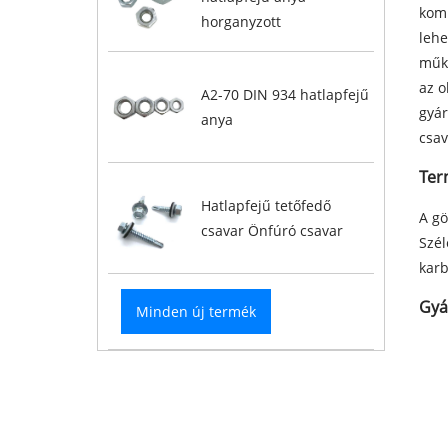
komp
horganyzott
lehe
műkö
az o
A2-70 DIN 934 hatlapfejű
gyár
anya
csav
Ter
Hatlapfejű tetőfedő
A gö
csavar Önfúró csavar
Szél
karb
Gyá
Minden új termék